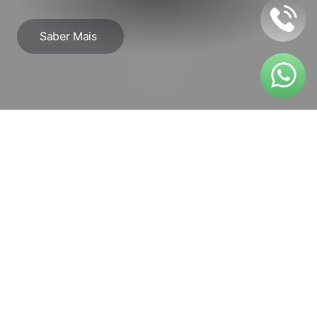
Sedação
Consciente
Saber Mais
O que é?
A sedação consciente é uma técnica utilizada 
em Medicina Dentária para auxiliar pacientes 
com ansiedade ou medo de tratamentos. 
Consiste na administração de um sedativo 
leve, geralmente por inalação (óxido nitroso, 
também conhecido como gás hilariante), que 