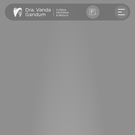
Select Language
🇵🇹