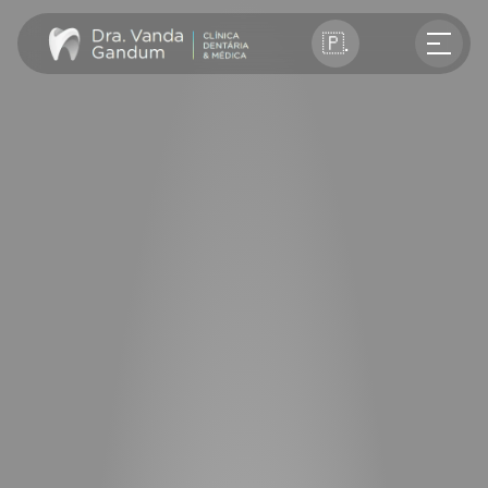
Select Language
🇵🇹