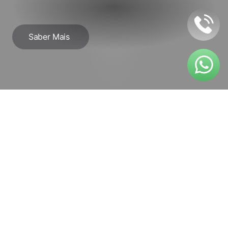
Periodontologia
Saber Mais
O que é?
A Periodontologia é a especialidade da 
Medicina Dentária dedicada ao diagnóstico, 
prevenção e tratamento das doenças que 
afetam as gengivas e os tecidos de suporte 
dos dentes, incluindo o osso alveolar.